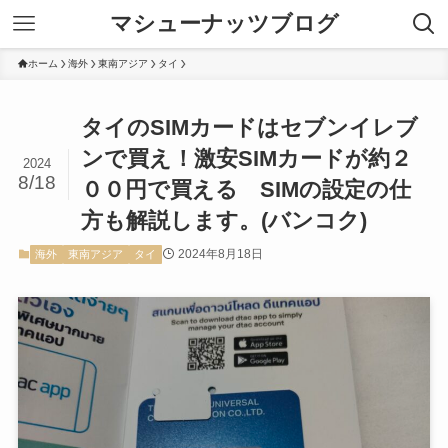
マシューナッツブログ
ホーム
海外
東南アジア
タイ
タイのSIMカードはセブンイレブ
ンで買え！激安SIMカードが約２
2024
8/18
００円で買える SIMの設定の仕
方も解説します。(バンコク)
2024年8月18日
海外
東南アジア
タイ